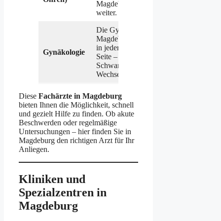
Magdeburg helfen Ihnen
weiter.
Die Gynäkologen in
Magdeburg stehen Frauen
in jeder Lebensphase zur
Frauenar
Gynäkologie
Seite – von Verhütung über
Magdebu
Schwangerschaft bis zu
Wechseljahresbeschwerden.
Diese
Fachärzte in Magdeburg
bieten Ihnen die Möglichkeit, schnell
und gezielt Hilfe zu finden. Ob akute
Beschwerden oder regelmäßige
Untersuchungen – hier finden Sie in
Magdeburg den richtigen Arzt für Ihr
Anliegen.
Kliniken und
Spezialzentren in
Magdeburg