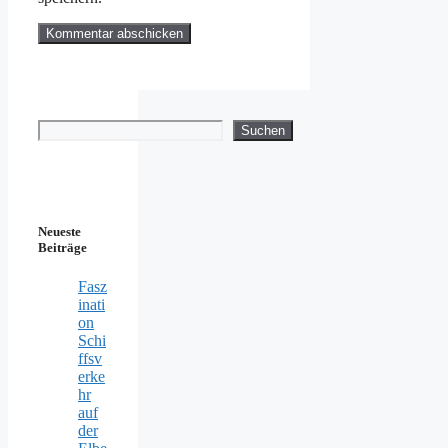
Suchen
Suchen
Neueste
Beiträge
Fasz
inati
on
Schi
ffsv
erke
hr
auf
der