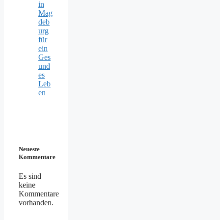
in
Mag
deb
urg
für
ein
Ges
und
es
Leb
en
Neueste
Kommentare
Es sind
keine
Kommentare
vorhanden.