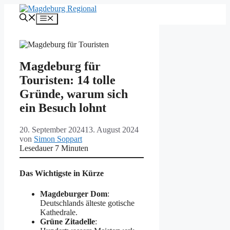
Zum
Inhalt
Menü
springen
Magdeburg für
Touristen: 14 tolle
Gründe, warum sich
ein Besuch lohnt
20. September 2024
13. August 2024
von
Simon Soppart
Lesedauer
7
Minuten
Das Wichtigste in Kürze
Magdeburger Dom
:
Deutschlands älteste gotische
Kathedrale.
Grüne Zitadelle
: