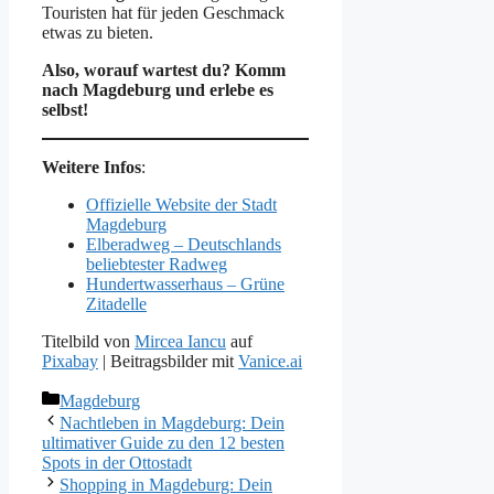
Touristen hat für jeden Geschmack
etwas zu bieten.
Also, worauf wartest du? Komm
nach Magdeburg und erlebe es
selbst!
Weitere Infos
:
Offizielle Website der Stadt
Magdeburg
Elberadweg – Deutschlands
beliebtester Radweg
Hundertwasserhaus – Grüne
Zitadelle
Titelbild von
Mircea Iancu
auf
Pixabay
| Beitragsbilder mit
Vanice.ai
Kategorien
Magdeburg
Nachtleben in Magdeburg: Dein
ultimativer Guide zu den 12 besten
Spots in der Ottostadt
Shopping in Magdeburg: Dein