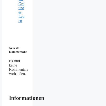
Ges
und
es
Leb
en
Neueste
Kommentare
Es sind
keine
Kommentare
vorhanden.
Informationen