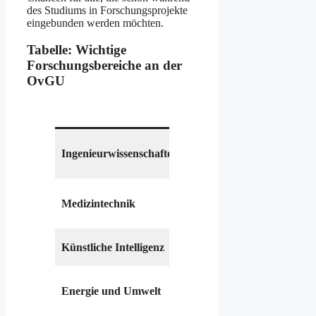
des Studiums in Forschungsprojekte
eingebunden werden möchten.
Tabelle: Wichtige
Forschungsbereiche an der
OvGU
Beschreibung
Maschinenbau,
Ingenieurwissenschaften
Elektrotechnik,
Materialforschung
Neurowissenschaften,
Medizintechnik
innovative
Technologien
Algorithmen,
Künstliche Intelligenz
maschinelles Lernen
Nachhaltige
Energie und Umwelt
Lösungen für die
Energieversorgung